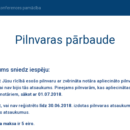
konferences pamācība
Pilnvaras pārbaude
ums sniedz iespēju:
t Jūsu rīcībā esošo pilnvaru ar zvērināta notāra apliecināto piln
ai nav bijis tās atsaukums. Pieejams pilnvarām, kas apliecināta
 notāriem,
sākot ar 01.07.2018.
, vai nav reģistrēts
līdz 30.06.2018.
izdotas pilnvaras atsaukums,
us atsaukumus.
 maksa ir 5 eiro.