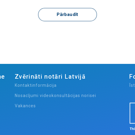
Pārbaudīt
me
Zvērināti notāri Latvijā
F
Kontaktinformācija
Īs
Nosacījumi videokonsultācijas norisei
Vakances