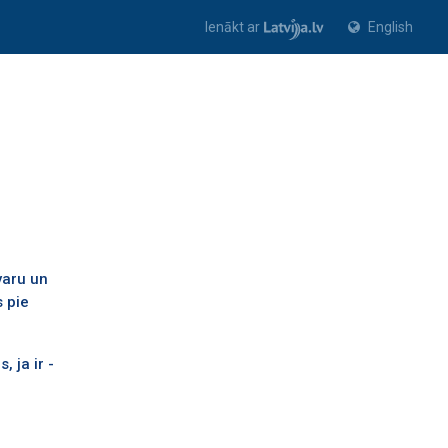
Ienākt ar
English
varu un
s pie
 ja ir -