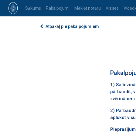
Sākums
Pakalpojumi
Meklēt notāru
Vizītes
Video
Atpakaļ pie pakalpojumiem
Pakalpoj
1) Salīdzinā
pārbaudīt, v
zvērinātiem
2) Pārbaudīt
aplūkot vis
Pieprasījuma