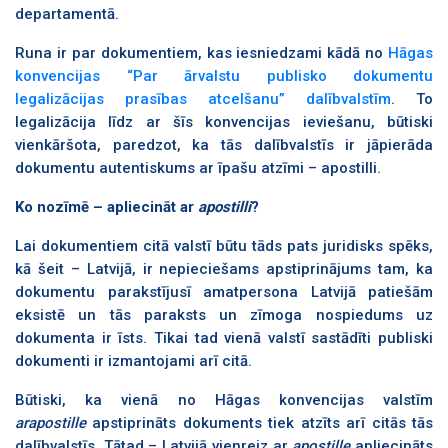
departamentā.
Runa ir par dokumentiem, kas iesniedzami kādā no
Hāgas
konvencijas “Par ārvalstu publisko dokumentu
legalizācijas prasības atcelšanu”
dalībvalstīm
. To
legalizācija līdz ar šīs konvencijas ieviešanu, būtiski
vienkāršota, paredzot, ka tās dalībvalstīs ir jāpierāda
dokumentu autentiskums ar īpašu atzīmi
– apostilli.
Ko nozīmē – apliecināt ar
apostilli
?
Lai dokumentiem citā valstī būtu tāds pats juridisks spēks,
kā šeit – Latvijā, ir nepieciešams apstiprinājums tam, ka
dokumentu parakstījusī amatpersona Latvijā patiešām
eksistē un tās paraksts un zīmoga nospiedums uz
dokumenta ir īsts. Tikai tad vienā valstī sastādīti publiski
dokumenti ir izmantojami arī citā.
Būtiski, ka vienā no Hāgas konvencijas valstīm
arapostille
apstiprināts dokuments tiek atzīts arī citās tās
dalībvalstīs. Tātad – Latvijā vienreiz ar
apostille
apliecināts