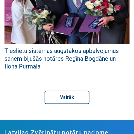
Tieslietu sistēmas augstākos apbalvojumus
saņem bijušās notāres Regīna Bogdāne un
Ilona Purmala
Vairāk
Latvijas Zvērinātu notāru padome