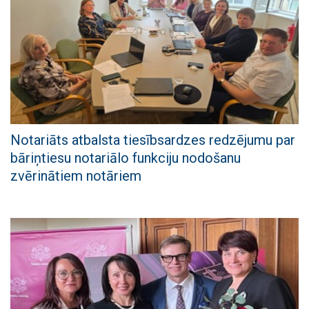
Notariāts atbalsta tiesībsardzes redzējumu par
bāriņtiesu notariālo funkciju nodošanu
zvērinātiem notāriem