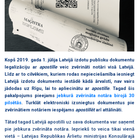
Kopš 2019. gada 1. jūlija Latvijā izdotu publisku dokumentu
legalizāciju ar
apostille
veic zvērināti notāri visā Latvijā.
Līdz ar to cilvēkiem, kuriem rodas nepieciešamība iesniegt
Latvijā izdotu dokumentu iestādē kādā ārvalstī, nav vairs
jādodas uz Rīgu, lai to apliecinātu ar
apostille
. Tagad šis
pakalpojums pieejams
jebkurā zvērināta notāra birojā 30
pilsētās
. Turklāt elektroniski izsniegtus dokumentus pie
zvērinātiem notāriem iespējams
apostillēt
arī attālināti.
Tātad tagad Latvijā apostilli uz sava dokumenta var saņemt
pie jebkura zvērināta notāra. Iepriekš to veica tikai vienā
vietā
– Latvijas Republikas Ārlietu ministrijas Konsulārajā