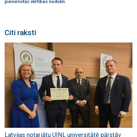
pievienotās vērtības nodokli.
Citi raksti
Latvijas notariātu UINL universitātē pārstāv