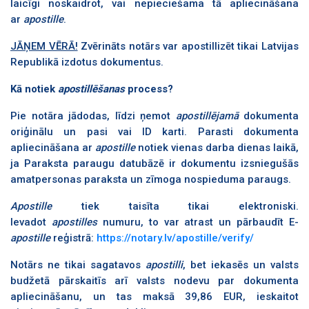
laicīgi noskaidrot, vai nepieciešama tā apliecināšana
ar
apostille
.
JĀŅEM
VĒRĀ!
Zvērināts notārs var apostillizēt tikai Latvijas
Republikā izdotus dokumentus.
Kā notiek
apostillēšanas
process?
Pie notāra jādodas, līdzi ņemot
apostillējamā
dokumenta
oriģinālu un pasi vai ID karti. Parasti dokumenta
apliecināšana ar
apostille
notiek vienas darba dienas laikā,
ja Paraksta paraugu datubāzē ir dokumentu izsniegušās
amatpersonas paraksta un zīmoga nospieduma paraugs.
Apostille
tiek taisīta tikai elektroniski.
Ievadot
apostilles
numuru, to var atrast un pārbaudīt E-
apostille
reģistrā:
https://notary.lv/apostille/verify/
Notārs ne tikai sagatavos
apostilli
, bet iekasēs un valsts
budžetā pārskaitīs arī valsts nodevu par dokumenta
apliecināšanu, un tas maksā 39,86 EUR, ieskaitot