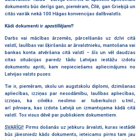
dokuments būs derīgs gan, piemēram, Čīlē, gan Grieķijā un
citās vairāk nekā 100 Hāgas konvencijas dalībvalstīs.
Kādi dokumenti ir
apostillējami
?
Darbs vai mācības ārzemēs, pārcelšanās uz dzīvi citā
valstī, laulības vai šķiršanās ar ārvalstnieku, mantošana vai
bankas konta atvēršana citā valstī – šīs un vēl daudzas
citas situācijas paredz tādu Latvijas iestāžu izdotu
dokumentu apriti, kam nepieciešams apliecinājums no
Latvijas valsts puses.
Tie ir, piemēram, skolu un augstskolu diplomi, dzimšanas
apliecības, izziņas par nesodāmību, laulības apliecības,
izziņas, ka cilvēks neslimo ar tuberkulozi u.tml.,
arī
pilnvara, kas izdota Latvijā un izmantojama kādā citā
valstī. Tos visus dēvē par publiskiem dokumentiem.
SVARĪGI!
Pirms došanās uz jebkuru ārvalsti, kuras iestādē
būs jāiesniedz kāds dokuments, ieteicams pirms tam jau