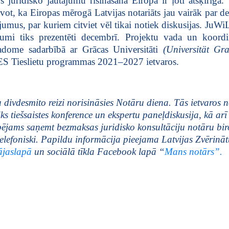
s juridisko jautājumu risināšana Eiropā ir ļoti atšķirīga.
vot, ka Eiropas mērogā Latvijas notariāts jau vairāk par d
ājumus, par kuriem citviet vēl tikai notiek diskusijas. JuWiL
jumi tiks prezentēti decembrī. Projektu vada un koordi
adome sadarbībā ar Grācas Universitāti
(Universität Gra
 ES Tieslietu programmas 2021–2027 ietvaros.
 divdesmito reizi norisināsies Notāru diena. Tās ietvaros n
ks tiešsaistes konference un ekspertu paneļdiskusija, kā arī
ējams saņemt bezmaksas juridisko konsultāciju notāru biro
telefoniski. Papildu informācija pieejama Latvijas Zvērinā
jaslapā
un sociālā tīkla Facebook lapā “
Mans notārs”.