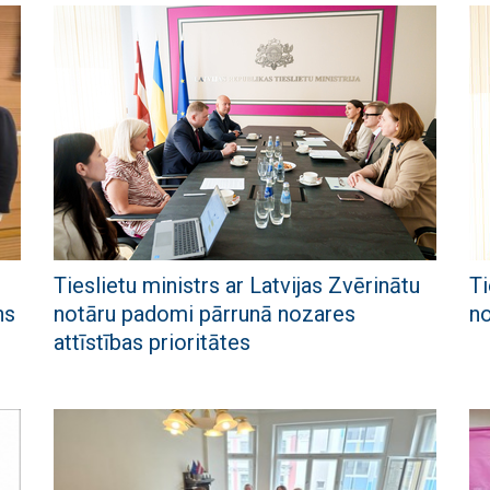
Tieslietu ministrs ar Latvijas Zvērinātu
Ti
ns
notāru padomi pārrunā nozares
no
attīstības prioritātes