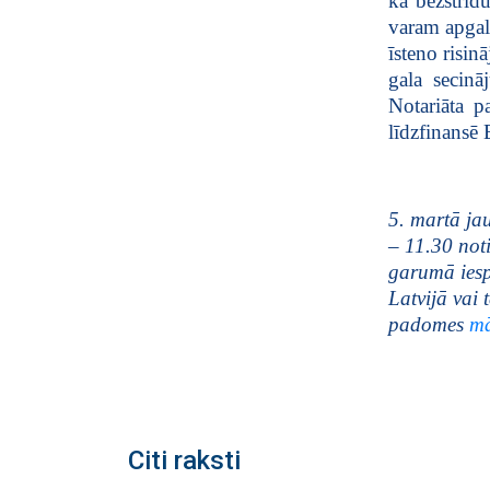
ka bezstrīdu
varam apgal
īsteno risin
gala secinā
Notariāta p
līdzfinansē
5. martā jau
– 11.30 noti
garumā iesp
Latvijā vai 
padomes
mā
Citi raksti