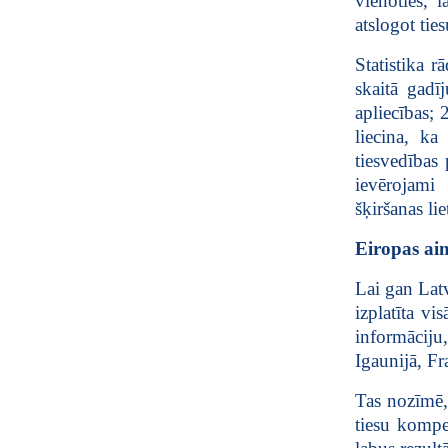
vienoties, l
atslogot tie
Statistika r
skaitā gadī
apliecības;
liecina, ka
tiesvedības 
ievērojami 
šķiršanas lie
Eiropas ain
Lai gan Latv
izplatīta v
informāciju
Igaunijā, Fr
Tas nozīmē, 
tiesu kompet