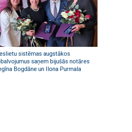
eslietu sistēmas augstākos
balvojumus saņem bijušās notāres
gīna Bogdāne un Ilona Purmala