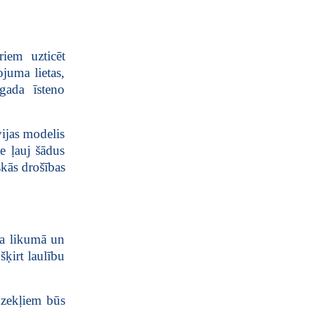
riem uzticēt
juma lietas,
gada īsteno
vijas modelis
te ļauj šādus
skās drošības
sa likumā un
šķirt laulību
dzekļiem būs