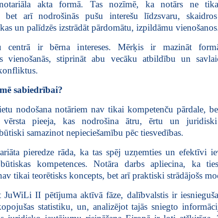
notariāla akta formā. Tas nozīmē, ka notārs ne tikai
 bet arī nodrošinās pušu interešu līdzsvaru, skaidros
ekas un palīdzēs izstrādāt pārdomātu, izpildāmu vienošanos
 centrā ir bērna intereses. Mērķis ir mazināt formā
as vienošanās, stiprināt abu vecāku atbildību un savlai
onfliktus.
īmē sabiedrībai?
lietu nodošana notāriem nav tikai kompetenču pārdale, be
vērsta pieeja, kas nodrošina ātru, ērtu un juridiski
būtiski samazinot nepieciešamību pēc tiesvedības.
ariāta pieredze rāda, ka tas spēj uzņemties un efektīvi ie
 būtiskas kompetences. Notāra darbs apliecina, ka ti
nav tikai teorētisks koncepts, bet arī praktiski strādājošs mo
 JuWiLi II pētījuma aktīvā fāze, dalībvalstis ir iesniegu
opojušas statistiku, un, analizējot tajās sniegto informāc