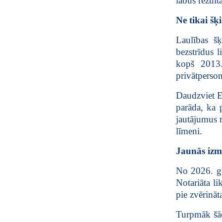
labus rezult
Ne tikai šķ
Laulības šķ
bezstrīdus 
kopš 2013.
privātperson
Daudzviet Ei
parāda, ka p
jautājumus r
līmeni.
Jaunās izma
No 2026. ga
Notariāta li
pie zvērināt
Turpmāk šād