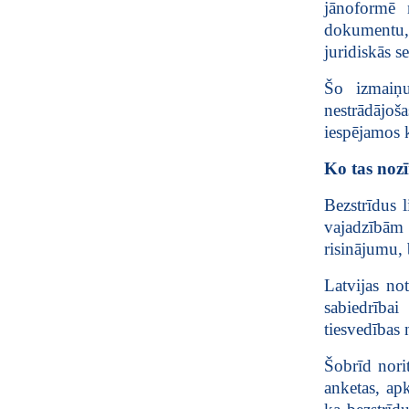
jānoformē 
dokumentu,
juridiskās s
Šo izmaiņu
nestrādājoš
iespējamos k
Ko tas noz
Bezstrīdus 
vajadzībām 
risinājumu, 
Latvijas not
sabiedrībai
tiesvedības 
Šobrīd norit
anketas, apk