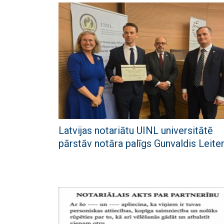
Latvijas notariātu UINL universitātē
pārstāv notāra palīgs Gunvaldis Leite