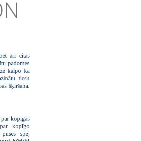
et arī citās
iātu padomes
dze kalpo kā
zinātu tiesu
as šķiršana.
a par kopīgās
 par kopīgo
 puses spēj