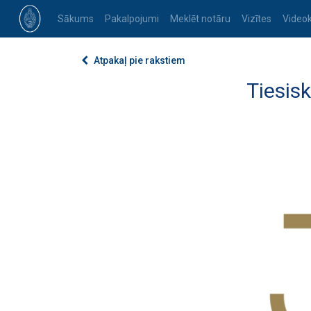
Sākums
Pakalpojumi
Meklēt notāru
Vizītes
Video
Atpakaļ pie rakstiem
Tiesis