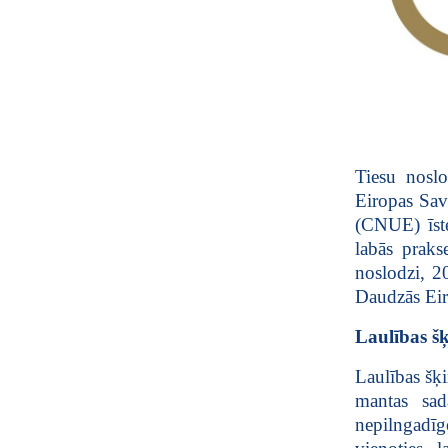
Tiesu noslo
Eiropas Sav
(CNUE) īste
labās praks
noslodzi, 2
Daudzās Eiro
Laulības šķ
Laulības šķi
mantas sad
nepilngadī