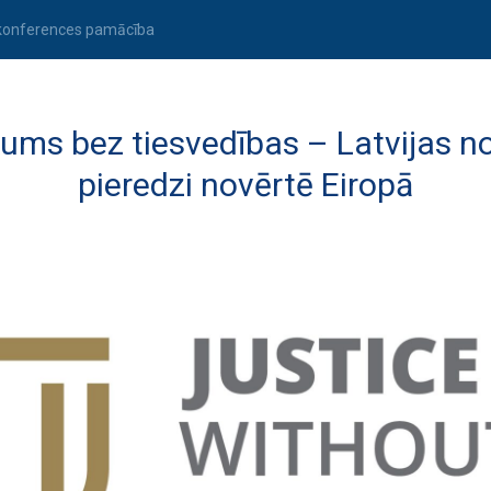
konferences pamācība
kums bez tiesvedības – Latvijas no
pieredzi novērtē Eiropā