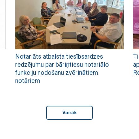
Notariāts atbalsta tiesībsardzes
Ti
redzējumu par bāriņtiesu notariālo
ap
funkciju nodošanu zvērinātiem
Re
notāriem
Vairāk