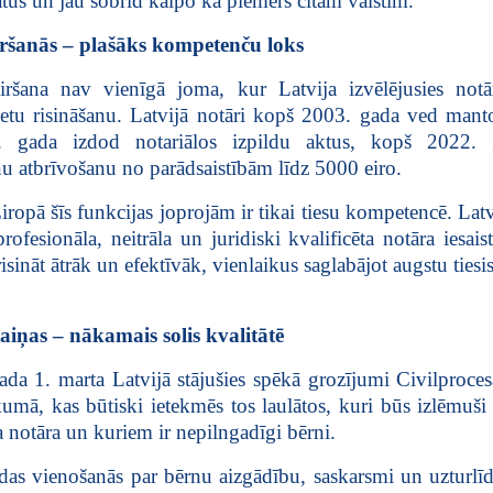
ātus un jau šobrīd kalpo kā piemērs citām valstīm.
iršanās – plašāks kompetenču loks
iršana nav vienīgā joma, kur Latvija izvēlējusies notā
lietu risināšanu. Latvijā notāri kopš 2003. gada ved manto
 gada izdod notariālos izpildu aktus, kopš 2022. 
u atbrīvošanu no parādsaistībām līdz 5000 eiro.
ropā šīs funkcijas joprojām ir tikai tiesu kompetencē. Lat
rofesionāla, neitrāla un juridiski kvalificēta notāra iesais
isināt ātrāk un efektīvāk, vienlaikus saglabājot augstu tiesi
iņas – nākamais solis kvalitātē
da 1. marta Latvijā stājušies spēkā grozījumi Civilproce
kumā, kas būtiski ietekmēs tos laulātos, kuri būs izlēmuši 
a notāra un kuriem ir nepilngadīgi bērni.
as vienošanās par bērnu aizgādību, saskarsmi un uzturlī