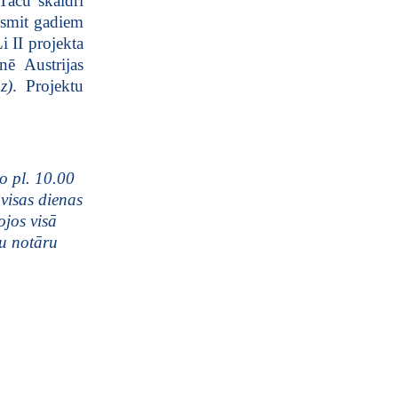
 Taču skaidri
esmit gadiem
i II projekta
nē Austrijas
z)
. Projektu
o pl. 10.00
 visas dienas
jos visā
tu notāru