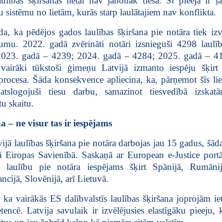
aulības šķiršanas lietai nav jānonāk tiesā. Šī pieeja ir ļ
su sistēmu no lietām, kurās starp laulātajiem nav konflikta.
āda, ka pēdējos gados laulības šķiršana pie notāra tiek izv
jumu. 2022. gadā zvērināti notāri izsnieguši 4298 laulīb
 2023. gadā – 4239; 2024. gadā – 4284; 2025. gadā – 41
 vairāki tūkstoši ģimeņu Latvijā izmanto iespēju šķirt
procesa. Šāda konsekvence apliecina, ka, pārņemot šīs liet
atslogojuši tiesu darbu, samazinot tiesvedībā izskat
tu skaitu.
a – ne visur tas ir iespējams
ijā laulības šķiršana pie notāra darbojas jau 15 gadus, šād
isā Eiropas Savienībā. Saskaņā ar European e-Justice portā
, laulību pie notāra iespējams šķirt Spānijā, Rumānij
ancijā, Slovēnijā, arī Lietuvā.
ka vairākās ES dalībvalstīs laulības šķiršana joprojām iet
encē. Latvija savulaik ir izvēlējusies elastīgāku pieeju, 