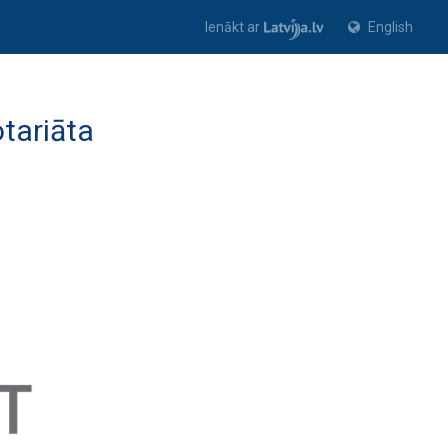
Ienākt ar
English
tariāta