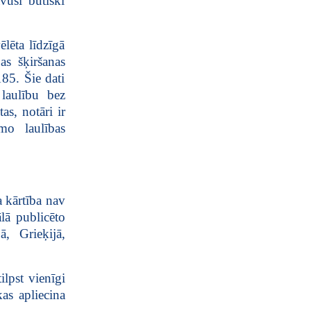
āvusi būtiski
ēlēta līdzīgā
as šķiršanas
85. Šie dati
 laulību bez
as, notāri ir
āmo laulības
a kārtība nav
lā publicēto
ā, Grieķijā,
ilpst vienīgi
kas apliecina