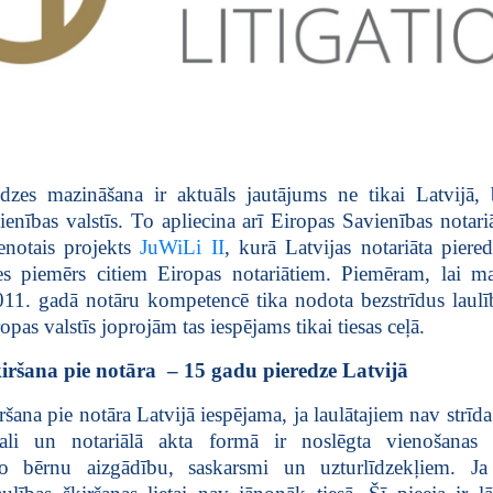
dzes mazināšana ir aktuāls jautājums ne tikai Latvijā, b
ienības valstīs. To apliecina arī Eiropas Savienības notar
notais projekts
JuWiLi II
, kurā Latvijas notariāta piere
es piemērs citiem Eiropas notariātiem. Piemēram, lai ma
011. gadā notāru kompetencē tika nodota bezstrīdus laulīb
pas valstīs joprojām tas iespējams tikai tiesas ceļā.
iršana pie notāra
– 15 gadu pieredze Latvijā
ršana pie notāra Latvijā iespējama, ja laulātajiem nav strīd
ali un notariālā akta formā ir noslēgta vienošanas
go bērnu aizgādību, saskarsmi un uzturlīdzekļiem. Ja