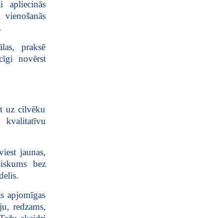
 apliecinās
 vienošanās
.
las, praksē
cīgi novērst
t uz cilvēku
 kvalitatīvu
viest jaunas,
esiskums bez
delis.
šas apjomīgas
iju, redzams,